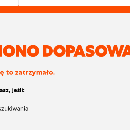
ZIONO DOPASOWA
ię to zatrzymało.
sz, jeśli:
szukiwania