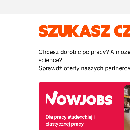
SZUKASZ C
Chcesz dorobić po pracy? A może c
science?
Sprawdź oferty naszych partneró
Dla pracy studenckiej i
elastycznej pracy.