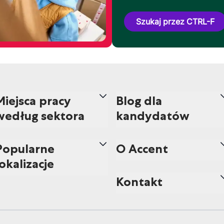
Szukaj przez CTRL-F
Miejsca pracy
Blog dla
według sektora
kandydatów
Popularne
O Accent
lokalizacje
Kontakt