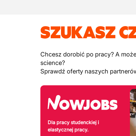
SZUKASZ C
Chcesz dorobić po pracy? A może c
science?
Sprawdź oferty naszych partneró
Dla pracy studenckiej i
elastycznej pracy.