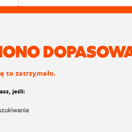
ZIONO DOPASOWA
ię to zatrzymało.
sz, jeśli:
szukiwania