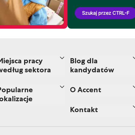
Szukaj przez CTRL-F
Miejsca pracy
Blog dla
według sektora
kandydatów
Popularne
O Accent
lokalizacje
Kontakt