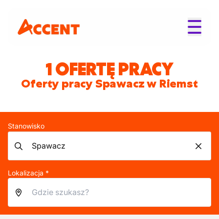
1 OFERTĘ PRACY
Oferty pracy Spawacz w Riemst
Stanowisko
Lokalizacja *