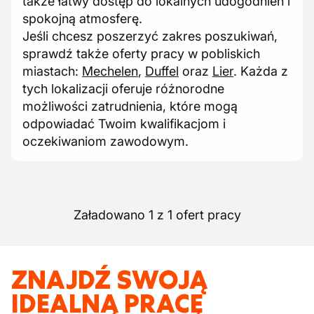
także łatwy dostęp do lokalnych udogodnień i
spokojną atmosferę.
Jeśli chcesz poszerzyć zakres poszukiwań,
sprawdź także oferty pracy w pobliskich
miastach:
Mechelen
,
Duffel
oraz
Lier
. Każda z
tych lokalizacji oferuje różnorodne
możliwości zatrudnienia, które mogą
odpowiadać Twoim kwalifikacjom i
oczekiwaniom zawodowym.
Załadowano 1 z 1 ofert pracy
ZNAJDŹ SWOJĄ
IDEALNĄ PRACĘ