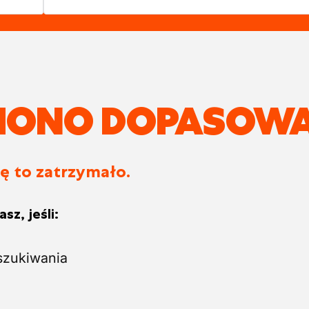
ZIONO DOPASOWA
ię to zatrzymało.
sz, jeśli:
szukiwania