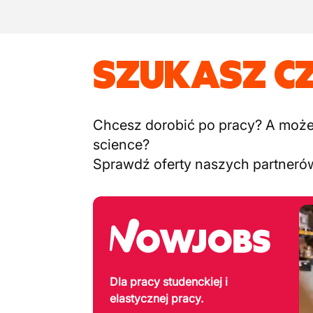
SZUKASZ C
Chcesz dorobić po pracy? A może c
science?
Sprawdź oferty naszych partneró
Dla pracy studenckiej i
elastycznej pracy.