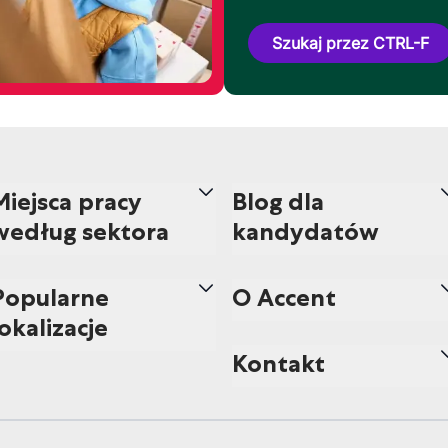
Szukaj przez CTRL-F
Miejsca pracy
Blog dla
według sektora
kandydatów
Popularne
O Accent
lokalizacje
Kontakt