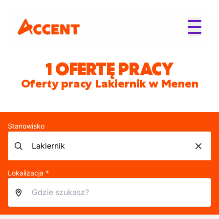
1 OFERTĘ PRACY
Oferty pracy Lakiernik w Menen
Stanowisko
Lokalizacja *