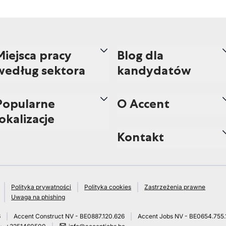
Miejsca pracy
Blog dla
według sektora
kandydatów
Popularne
O Accent
lokalizacje
Kontakt
Polityka prywatności
Polityka cookies
Zastrzeżenia prawne
Uwaga na phishing
6
Accent Construct NV - BE0887.120.626
Accent Jobs NV - BE0654.755.