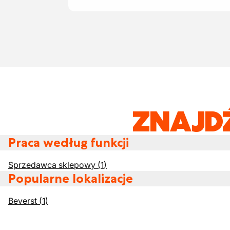
ZNAJD
Praca według funkcji
Sprzedawca sklepowy
(
1
)
Popularne lokalizacje
Beverst
(
1
)