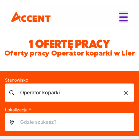
1 OFERTĘ PRACY
Oferty pracy Operator koparki w Lier
Stanowisko
Lokalizacja *