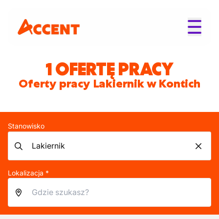
1 OFERTĘ PRACY
Oferty pracy Lakiernik w Kontich
Stanowisko
Lokalizacja *