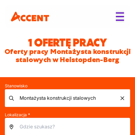
1 OFERTĘ PRACY
Oferty pracy Montażysta konstrukcji
stalowych w Heistopden-Berg
Stanowisko
Lokalizacja *