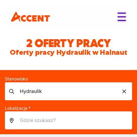
2 OFERTY PRACY
Oferty pracy Hydraulik w Hainaut
Stanowisko
Lokalizacja *