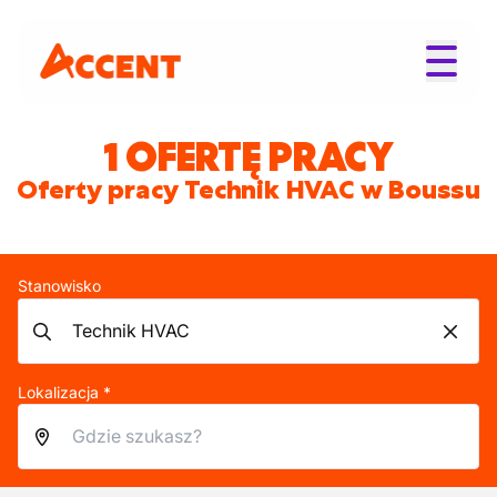
1 OFERTĘ PRACY
Oferty pracy Technik HVAC w Boussu
Stanowisko
Lokalizacja *