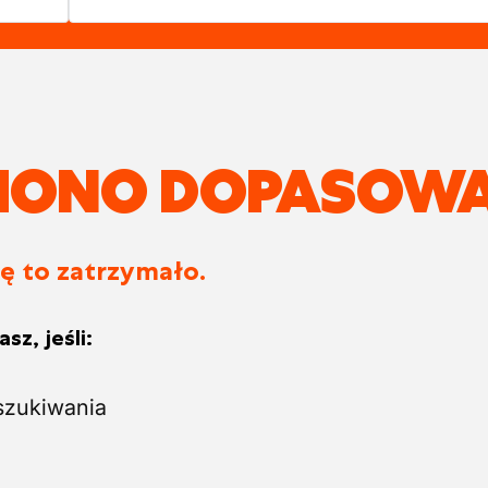
ZIONO DOPASOWA
ię to zatrzymało.
sz, jeśli:
szukiwania