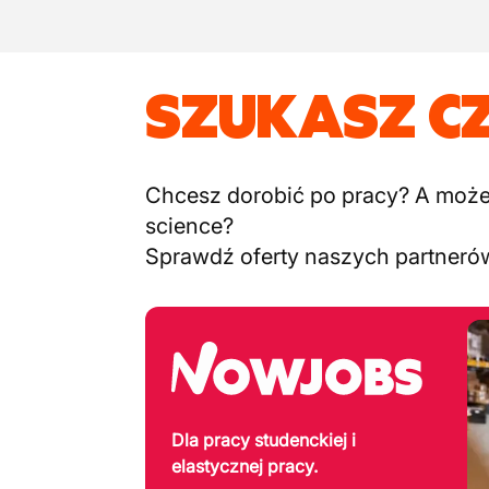
SZUKASZ C
Chcesz dorobić po pracy? A może c
science?
Sprawdź oferty naszych partneró
Dla pracy studenckiej i
elastycznej pracy.