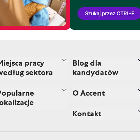
Szukaj przez CTRL-F
Miejsca pracy
Blog dla
według sektora
kandydatów
Popularne
O Accent
lokalizacje
Kontakt