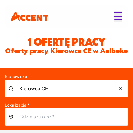
1 OFERTĘ PRACY
Oferty pracy Kierowca CE w Aalbeke
Stanowisko
Lokalizacja *