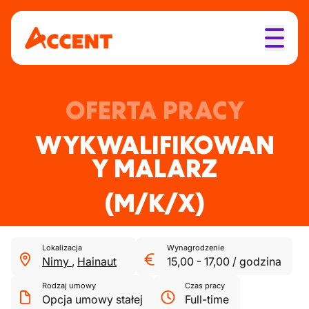
OFERTA PRACY
WYKWALIFIKOWAN
Y MALARZ
(M/K/X)
Lokalizacja
Wynagrodzenie
Nimy
,
Hainaut
15,00
-
17,00
/
godzina
Rodzaj umowy
Czas pracy
Opcja umowy stałej
Full-time