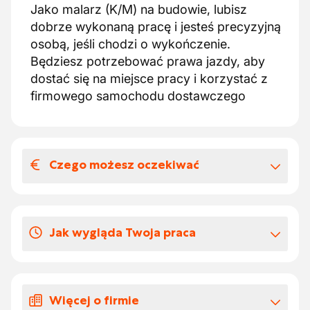
Jako malarz (K/M) na budowie, lubisz
dobrze wykonaną pracę i jesteś precyzyjną
osobą, jeśli chodzi o wykończenie.
Będziesz potrzebować prawa jazdy, aby
dostać się na miejsce pracy i korzystać z
firmowego samochodu dostawczego
Czego możesz oczekiwać
Wynagrodzenia i benefitów
pozapłacowych
Jak wygląda Twoja praca
Kontrakt z wiarygodną i stabilną firmą.
Możliwość odbycia szkolenia
Jako malarz (K/M) będą Państwo musieli:
Stała umowa po pomyślnym zakończeniu
zabezpieczanie i ustawianie miejsca pracy
tymczasowego okresu próbnego.
Więcej o firmie
(stawianie rusztowań, instalowanie
Atrakcyjne wynagrodzenie oparte na skali