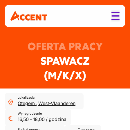
OFERTA PRACY
SPAWACZ
(M/K/X)
Lokalizacja
Otegem
,
West-Vlaanderen
Wynagrodzenie
16,50
-
18,00
/
godzina
Rodzaj umowy
Czas pracy