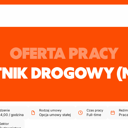
OFERTA PRACY
TNIK DROGOWY
(
dzenie
Rodzaj umowy
Czas pracy
Reżim
24,00
/
godzina
Opcja umowy stałej
Full-time
Praca
Sektor