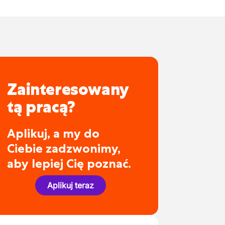
Zainteresowany
tą pracą?
Aplikuj, a my do
Ciebie zadzwonimy,
aby lepiej Cię poznać.
Aplikuj teraz