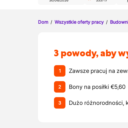
30/06/2026
555717
Dom
/
Wszystkie oferty pracy
/
Budown
3 powody, aby wy
Zawsze pracuj na zew
1
Bony na posiłki €5,60
2
Dużo różnorodności, k
3