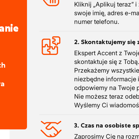
Kliknij „Aplikuj teraz” 
swoje imię, adres e-ma
numer telefonu.
anie
2. Skontaktujemy się 
Ekspert Accent z Twoj
skontaktuje się z Tobą
ch
Przekażemy wszystki
niezbędne informacje 
ra
odpowiemy na Twoje p
Nie możesz teraz ode
Wyślemy Ci wiadomoś
3. Czas na osobiste s
Zaprosimy Cię na roz