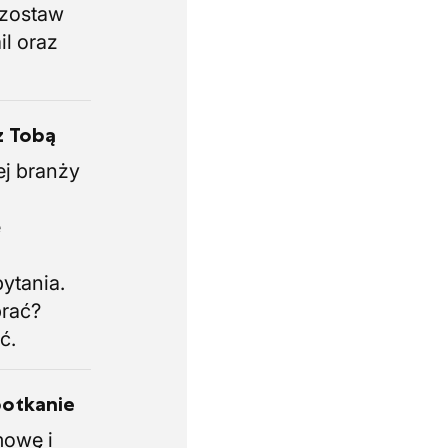
i zostaw
il oraz
z Tobą
ej branży
.
e
i
ytania.
brać?
ć.
potkanie
mowę i