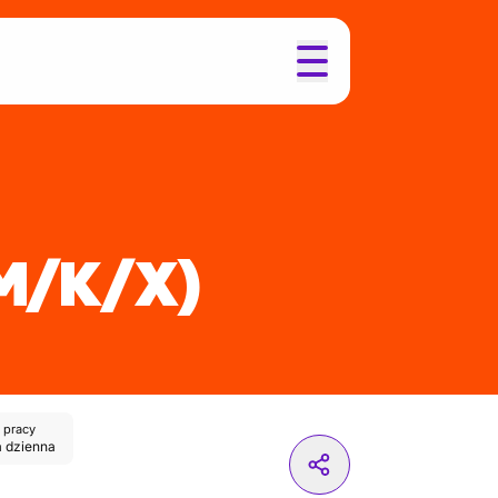
M/K/X)
 pracy
 dzienna