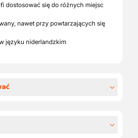
rafi dostosować się do różnych miejsc
wany, nawet przy powtarzających się
 w języku niderlandzkim
wać
 benefitów pozapłacowych
mowy na czas nieokreślony (najpierw
e z tabelami płac sektora budowlanego,