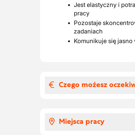
Jest elastyczny i pot
pracy
Pozostaje skoncentro
zadaniach
Komunikuje się jasno
Czego możesz oczeki
Wynagrodzenia i
Możliwość zawarcia u
Miejsca pracy
tymczasowa)
Wynagrodzenie zgodni