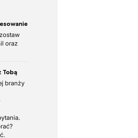
eresowanie
i zostaw
il oraz
z Tobą
ej branży
.
e
i
ytania.
brać?
ć.