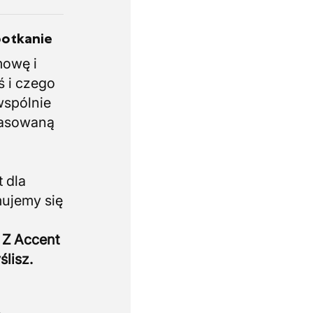
potkanie
mowę i
ś i czego
wspólnie
pasowaną
 dla
mujemy się
 Z Accent
ślisz.
.