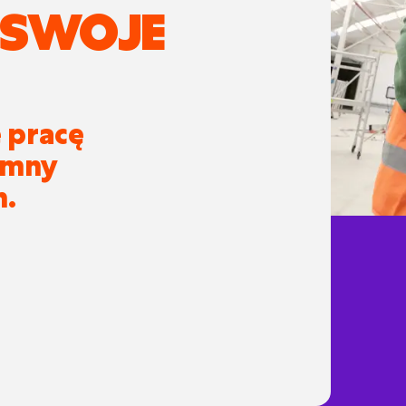
 SWOJE
ę pracę
emny
n.