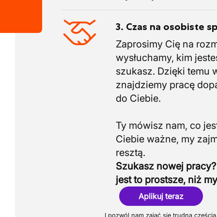
3. Czas na osobiste s
Zaprosimy Cię na roz
wysłuchamy, kim jeste
szukasz. Dzięki temu 
znajdziemy pracę do
do Ciebie.
Ty mówisz nam, co jest
Ciebie ważne, my zaj
Szukasz nowej pracy?
jest to prostsze, niż my
Aplikuj teraz
I pozwól nam zająć się trudną częścią