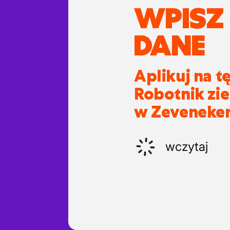
WPISZ
DANE
Aplikuj na t
Robotnik zi
w Zeveneke
wczytaj