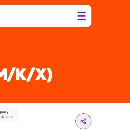
M/K/X)
pracy
 dzienna