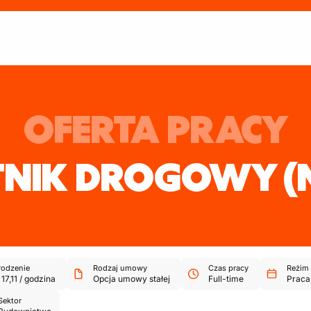
OFERTA PRACY
TNIK DROGOWY
(
odzenie
Rodzaj umowy
Czas pracy
Reżim 
-
17,11
/
godzina
Opcja umowy stałej
Full-time
Praca
Sektor