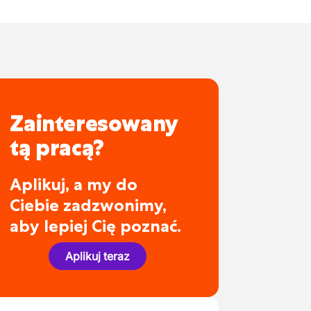
Zainteresowany
tą pracą?
Aplikuj, a my do
Ciebie zadzwonimy,
aby lepiej Cię poznać.
Aplikuj teraz