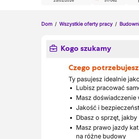
25/02/2026
517062
Dom
/
Wszystkie oferty pracy
/
Budown
Kogo szukamy
Czego potrzebujesz
Ty pasujesz idealnie jako
Lubisz pracować samo
Masz doświadczenie 
Jakość i bezpieczeńs
Dbasz o sprzęt, jakby
Masz prawo jazdy kat
na różne budowy