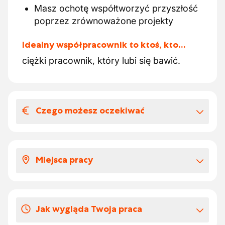
Masz ochotę współtworzyć przyszłość
poprzez zrównoważone projekty
Idealny współpracownik to ktoś, kto…
ciężki pracownik, który lubi się bawić.
Czego możesz oczekiwać
Wynagrodzenia i benefitów
pozapłacowych
Miejsca pracy
Witaj!
Szukasz pracy? Skontaktuj się z nami!
Kto tutaj zaczyna, dołącza do
maja.konopka@accentjobs.be
doświadczonego i koleżeńskiego zespołu.
+32 51 23 16 40
Jak wygląda Twoja praca
Atmosfera jest otwarta, a współpraca
Pomożemy Ci znaleźć pracę dopasowaną