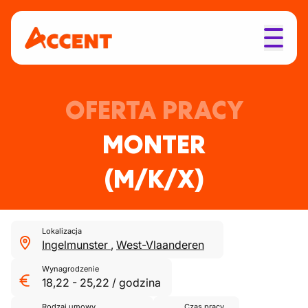
OFERTA PRACY
MONTER
(M/K/X)
Lokalizacja
Ingelmunster
,
West-Vlaanderen
Wynagrodzenie
18,22
-
25,22
/
godzina
Rodzaj umowy
Czas pracy