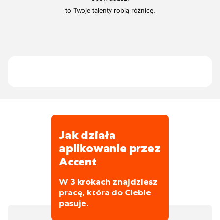
Dodatkowych atrakcyjnych korzyści
to Twoje talenty robią różnicę.
Projekty rozsiane po całej Flandrii.
Aktywności zespołowe stanowią część
Znana w branży.
oferty.
Odzież jest zapewniona.
Otrzymasz szkolenie z zakresu
bezpieczeństwa.
Jak działa
aplikowanie przez
Accent
W 3 krokach znajdziesz
pracę, która do Ciebie
pasuje.