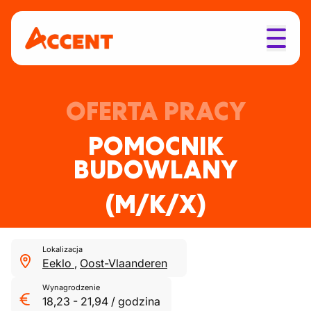
OFERTA PRACY
POMOCNIK
BUDOWLANY
(M/K/X)
Lokalizacja
Eeklo
,
Oost-Vlaanderen
Wynagrodzenie
18,23
-
21,94
/
godzina