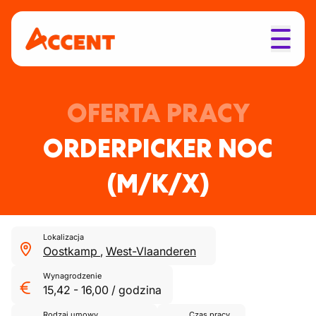
OFERTA PRACY
ORDERPICKER NOC
(M/K/X)
Lokalizacja
Oostkamp
,
West-Vlaanderen
Wynagrodzenie
15,42
-
16,00
/
godzina
Rodzaj umowy
Czas pracy