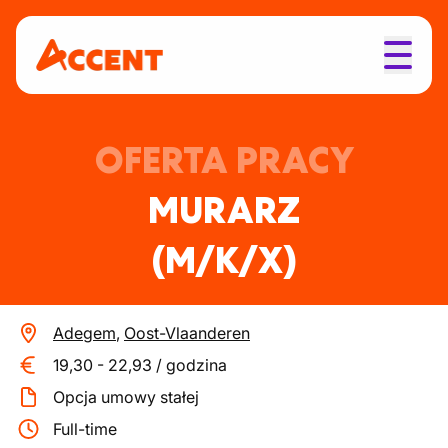
OFERTA PRACY
MURARZ
(M/K/X)
Adegem
,
Oost-Vlaanderen
19,30
-
22,93
/
godzina
Opcja umowy stałej
Full-time