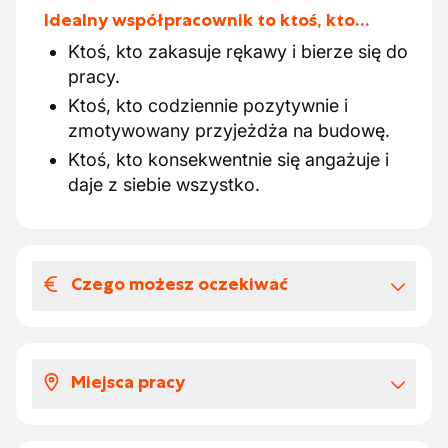
Idealny współpracownik to ktoś, kto…
Ktoś, kto zakasuje rękawy i bierze się do
pracy.
Ktoś, kto codziennie pozytywnie i
zmotywowany przyjeżdża na budowę.
Ktoś, kto konsekwentnie się angażuje i
daje z siebie wszystko.
Czego możesz oczekiwać
Wynagrodzenia i benefitów
pozapłacowych
Miejsca pracy
W ramach tej pracy możemy zaoferować Ci
następujące rzeczy:
Place budowy zabierają Cię do
Wynagrodzenie w sektorze budowlanym,