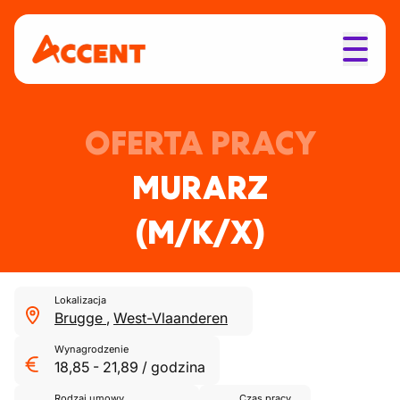
OFERTA PRACY
MURARZ
(M/K/X)
Lokalizacja
Brugge
,
West-Vlaanderen
Wynagrodzenie
18,85
-
21,89
/
godzina
Rodzaj umowy
Czas pracy