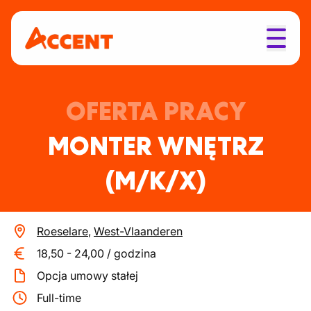
OFERTA PRACY
MONTER WNĘTRZ
(M/K/X)
Roeselare
,
West-Vlaanderen
18,50
-
24,00
/
godzina
Opcja umowy stałej
Full-time