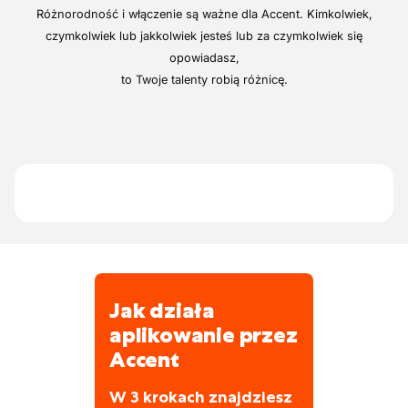
przedsiębiorstwach.
Pracujesz w świetnym zespole
świadczenia pozapłacowe.
Różnorodność i włączenie są ważne dla Accent. Kimkolwiek,
Zajmuje się sygnalizacją przemysłową oraz
zmotywowanych kolegów.
czymkolwiek lub jakkolwiek jesteś lub za czymkolwiek się
reklamą świetlną.
Wykonujesz prace zarówno wewnątrz, jak i
opowiadasz,
W zakres usług wchodzą m.in. linie
na zewnątrz budynków.
to Twoje talenty robią różnicę.
bezpieczeństwa, oznaczenia dla ramp
załadunkowych i rozładunkowych, itp.
Jak działa
aplikowanie przez
Accent
W 3 krokach znajdziesz