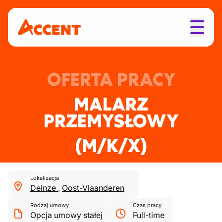
OFERTA PRACY
MALARZ
PRZEMYSŁOWY
(M/K/X)
Lokalizacja
Deinze
,
Oost-Vlaanderen
Rodzaj umowy
Czas pracy
Opcja umowy stałej
Full-time