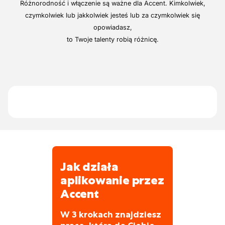
Jako magazynier robisz:
Różnorodność i włączenie są ważne dla Accent. Kimkolwiek,
kontrolę wszystkich przychodzących
czymkolwiek lub jakkolwiek jesteś lub za czymkolwiek się
towarów,
opowiadasz,
to Twoje talenty robią różnicę.
umieszczasz je na właściwym miejscu
wyposażasz linie produkcyjne w
odpowiednie potrzebne materiały.
Odpowiadasz również za porządek i
czystość w przestrzeni produkcyjnej.
Jak działa
aplikowanie przez
Accent
W 3 krokach znajdziesz