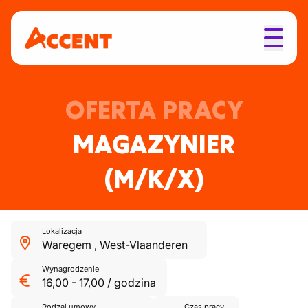
OFERTA PRACY
MAGAZYNIER
(M/K/X)
Lokalizacja
Waregem
,
West-Vlaanderen
Wynagrodzenie
16,00
-
17,00
/
godzina
Rodzaj umowy
Czas pracy