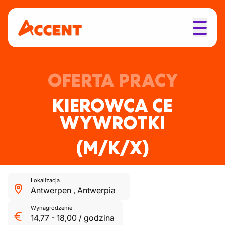
OFERTA PRACY
KIEROWCA CE
WYWROTKI
(M/K/X)
Lokalizacja
Antwerpen
,
Antwerpia
Wynagrodzenie
14,77
-
18,00
/
godzina