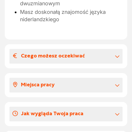
dwuzmianowym
Masz doskonałą znajomość języka
niderlandzkiego
Czego możesz oczekiwać
Wynagrodzenia i benefitów
pozapłacowych
Miejsca pracy
Świetne wynagrodzenie z dodatkowymi
świadczeniami pozapłacowymi
Warsztat w Sint Niklaas
Dni urlopowych
Jak wygląda Twoja praca
dowolny wybór
Ustawianie maszyn drukujących z