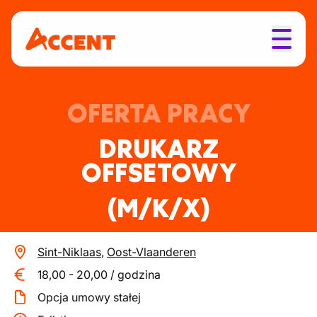
OFERTA PRACY
DRUKARZ
OFFSETOWY
(M/K/X)
Sint-Niklaas
,
Oost-Vlaanderen
18,00
-
20,00
/
godzina
Opcja umowy stałej