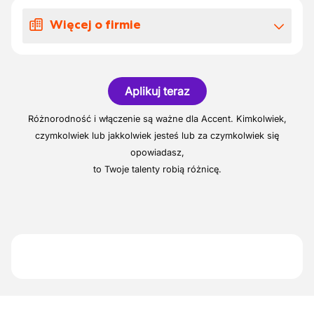
najnowszą technologią
Więcej o firmie
Zaopatrywanie z magazynu palet papieru
i kartonu
Drukarnia zlokalizowana w Waasland
Obsługa przewracarki do przygotowania
palet do druku
Aplikuj teraz
Odbieranie i przygotowywanie płyt
Różnorodność i włączenie są ważne dla Accent. Kimkolwiek,
drukarskich, farb i lakierów
czymkolwiek lub jakkolwiek jesteś lub za czymkolwiek się
Pomoc w myciu i ponownym
opowiadasz,
przygotowaniu maszyn drukujących
to Twoje talenty robią różnicę.
Rejestracja zużycia