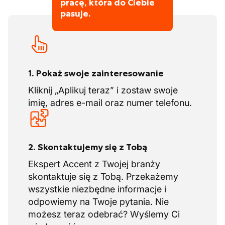
(wewnętrznych) szkoleniach
pracę, która do Ciebie
produkują prefabrykowane elementy
pasuje.
Szansa na uzyskanie certyfikatu VCA
betonowe. W ten sposób wspierają
Wspaniali koledzy
własne projekty budowlane i dostarczają
produkty do innych inwestycji
budowlanych.
Inwestycje:
tutaj inwestują w
1. Pokaż swoje zainteresowanie
nieruchomości i firmy powiązane z ich
Kliknij „Aplikuj teraz” i zostaw swoje
działalnością.
imię, adres e-mail oraz numer telefonu.
W tej firmie trafisz do rodzinnego,
bezpośredniego środowiska. Pracują razem
w oparciu o bezpośrednie linie komunikacji i
2. Skontaktujemy się z Tobą
uwielbiają działanie. Dzięki szerokiej gamie
Ekspert Accent z Twojej branży
działalności masz możliwość rozwoju i
skontaktuje się z Tobą. Przekażemy
przechodzenia na inne stanowiska lub
wszystkie niezbędne informacje i
projekty.
odpowiemy na Twoje pytania. Nie
możesz teraz odebrać? Wyślemy Ci