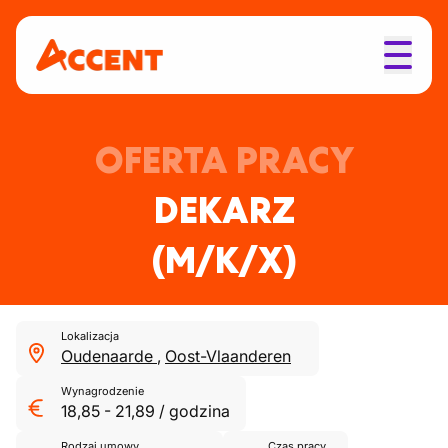
OFERTA PRACY
DEKARZ
(M/K/X)
Lokalizacja
Oudenaarde
,
Oost-Vlaanderen
Wynagrodzenie
18,85
-
21,89
/
godzina
Rodzaj umowy
Czas pracy