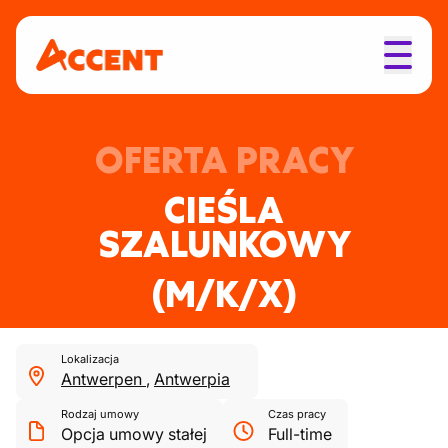
OFERTA PRACY
CIEŚLA
SZALUNKOWY
(M/K/X)
Lokalizacja
Antwerpen
,
Antwerpia
Rodzaj umowy
Czas pracy
Opcja umowy stałej
Full-time