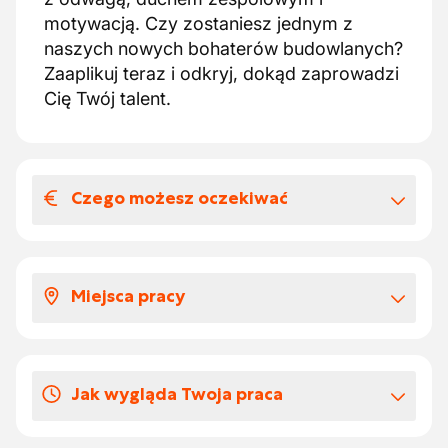
motywacją. Czy zostaniesz jednym z
naszych nowych bohaterów budowlanych?
Zaaplikuj teraz i odkryj, dokąd zaprowadzi
Cię Twój talent.
Czego możesz oczekiwać
Wynagrodzenia i benefitów
pozapłacowych
Miejsca pracy
W zależności od twojego doświadczenia,
twoje wynagrodzenie wynosi od 18.39 do
Będziesz pracować na różnych
22.13 euro za godzinę.
wyjątkowych budowach.
Otrzymujesz bony żywieniowe za każdy
Jak wygląda Twoja praca
przepracowany dzień.
Otrzymujesz zwrot kosztów za dojazd