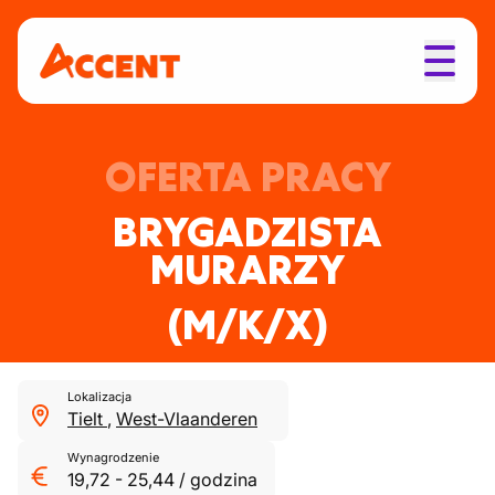
OFERTA PRACY
BRYGADZISTA
MURARZY
(M/K/X)
Lokalizacja
Tielt
,
West-Vlaanderen
Wynagrodzenie
19,72
-
25,44
/
godzina