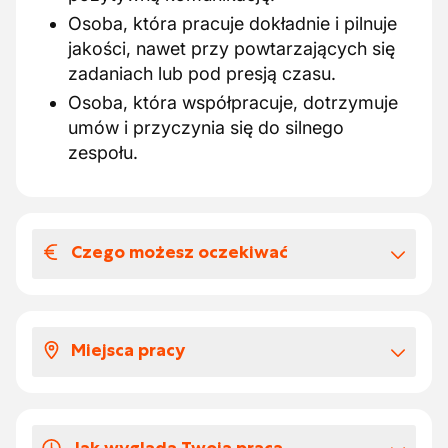
Osoba, która pracuje dokładnie i pilnuje
jakości, nawet przy powtarzających się
zadaniach lub pod presją czasu.
Osoba, która współpracuje, dotrzymuje
umów i przyczynia się do silnego
zespołu.
Czego możesz oczekiwać
Wynagrodzenia i benefitów
pozapłacowych
Miejsca pracy
Witaj!
Szukasz pracy? Skontaktuj się z nami!
Pracujesz w stabilnej, regionalnej firmie
maja.konopka@accentjobs.be
budowlanej, która koncentruje się na
+32 51 23 16 40