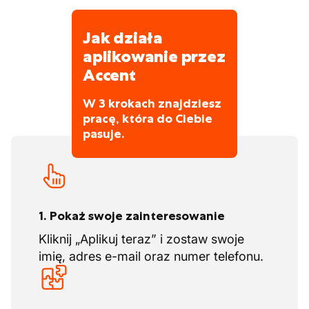
nam znać, wtedy wspólnie poszukamy
najlepszych możliwości.
Jak działa
aplikowanie przez
Dni urlopowych
Accent
Oprócz ustawowych dni urlopowych
otrzymasz:
W 3 krokach znajdziesz
Możliwość swobodnego planowania
pracę, która do Ciebie
urlopu
pasuje.
1. Pokaż swoje zainteresowanie
Kliknij „Aplikuj teraz” i zostaw swoje
imię, adres e-mail oraz numer telefonu.