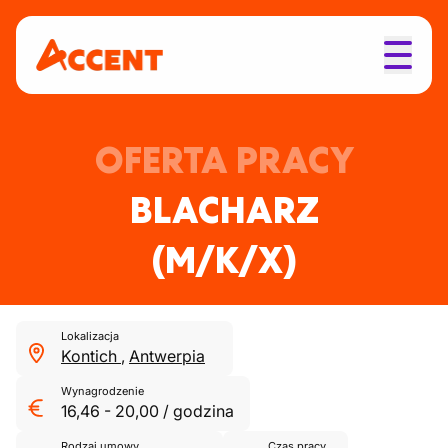
OFERTA PRACY
BLACHARZ
(M/K/X)
Lokalizacja
Kontich
,
Antwerpia
Wynagrodzenie
16,46
-
20,00
/
godzina
Rodzaj umowy
Czas pracy