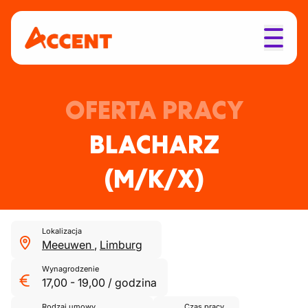
OFERTA PRACY
BLACHARZ
(M/K/X)
Lokalizacja
Meeuwen
,
Limburg
Wynagrodzenie
17,00
-
19,00
/
godzina
Rodzaj umowy
Czas pracy