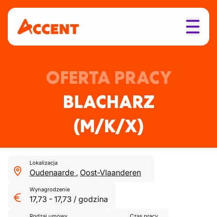
OFERTA PRACY
BLACHARZ
(M/K/X)
Lokalizacja
Oudenaarde
,
Oost-Vlaanderen
Wynagrodzenie
17,73
-
17,73
/
godzina
Rodzaj umowy
Czas pracy