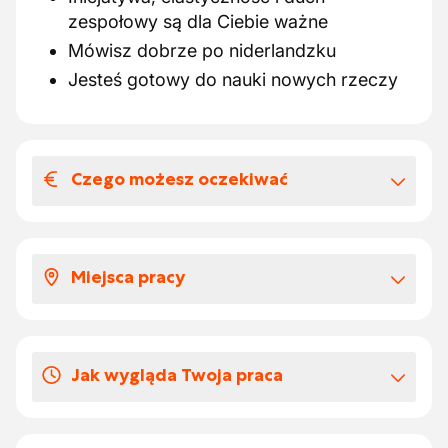
zespołowy są dla Ciebie ważne
Mówisz dobrze po niderlandzku
Jesteś gotowy do nauki nowych rzeczy
Czego możesz oczekiwać
Wynagrodzenia i benefitów
pozapłacowych
Miejsca pracy
Atrakcyjna stawka € 16,8221/godz.
Ekovouchery o wartości € 250.00/
Dołączysz do firmy rodzinnej zatrudniającej
rocznie
100 pracowników, z oddziałami w
Dodatek mobilnościowy
Jak wygląda Twoja praca
Oudenaarde (BE), Waalwijk (NL) i Hallennes
Pełnoetatowe zatrudnienie z perspektywą
lez Haubourdin (FR).
stałego kontraktu
Obróbka i dopasowywanie metalowych