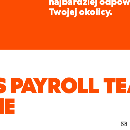
najbardziej odpow
Twojej okolicy.
S PAYROLL T
IE