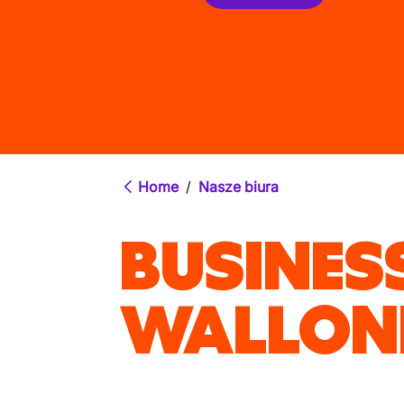
Home
/
Nasze biura
BUSINES
WALLON