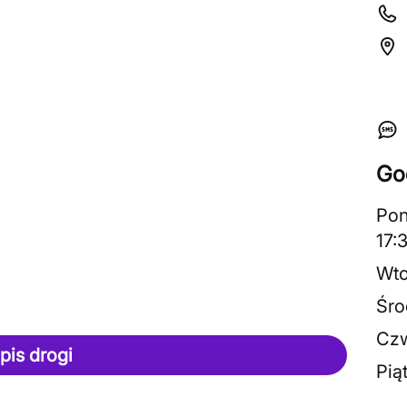
Go
Pon
17:
Wto
Śro
Czw
pis drogi
Pią