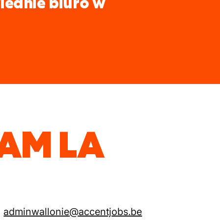
iednie biuro w
EAM LA
adminwallonie@accentjobs.be