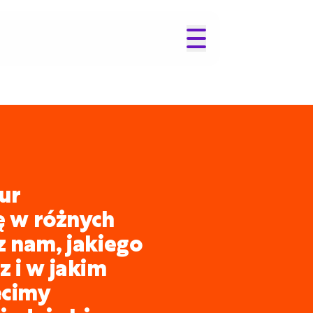
ur
ię w różnych
z nam, jakiego
 i w jakim
ecimy