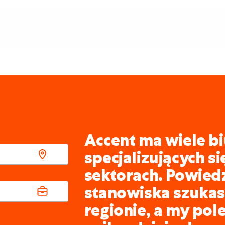
Accent ma wiele bi
specjalizujących s
sektorach. Powied
stanowiska szukasz
regionie, a my pol