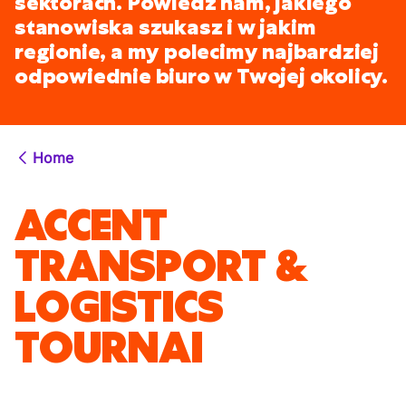
sektorach. Powiedz nam, jakiego
stanowiska szukasz i w jakim
regionie, a my polecimy najbardziej
odpowiednie biuro w Twojej okolicy.
Home
ACCENT
TRANSPORT &
LOGISTICS
TOURNAI