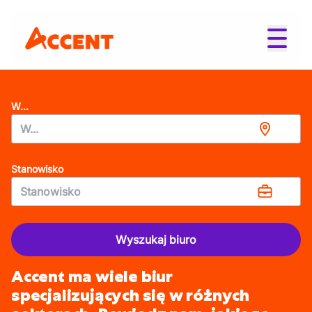
W...
Stanowisko
Wyszukaj biuro
Accent ma wiele biur
specjalizujących się w różnych