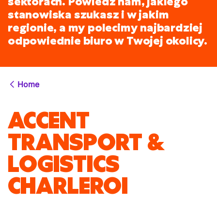
sektorach. Powiedz nam, jakiego
stanowiska szukasz i w jakim
regionie, a my polecimy najbardziej
odpowiednie biuro w Twojej okolicy.
Home
ACCENT
TRANSPORT &
LOGISTICS
CHARLEROI