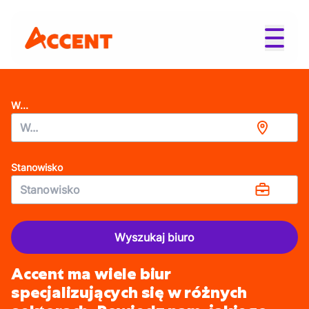
W...
Stanowisko
Wyszukaj biuro
Accent ma wiele biur
specjalizujących się w różnych