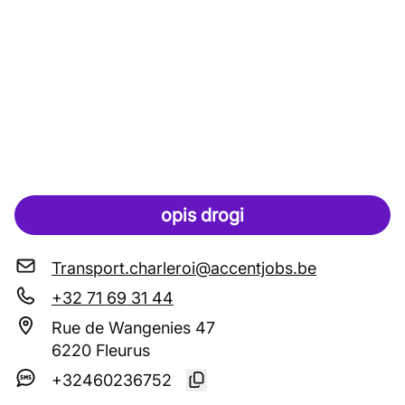
opis drogi
Transport.charleroi@accentjobs.be
+32 71 69 31 44
Rue de Wangenies 47
6220 Fleurus
+32460236752