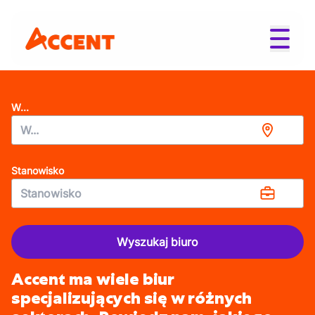
W...
Stanowisko
Wyszukaj biuro
Accent ma wiele biur
specjalizujących się w różnych