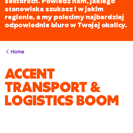
sektorach. Powiedz nam, jakiego
stanowiska szukasz i w jakim
regionie, a my polecimy najbardziej
odpowiednie biuro w Twojej okolicy.
Home
ACCENT
TRANSPORT &
LOGISTICS BOOM