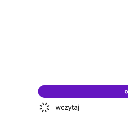
o
wczytaj