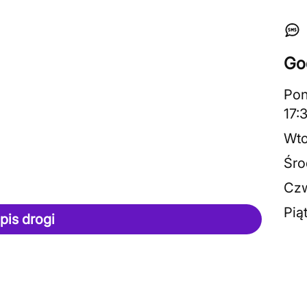
Go
Pon
17:
Wto
Śro
Czw
Pią
pis drogi