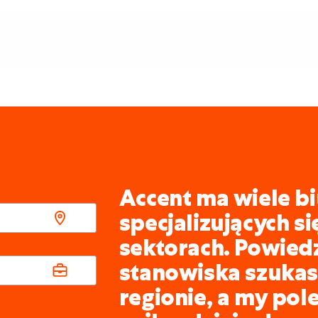
Accent ma wiele bi
specjalizujących s
sektorach. Powied
stanowiska szukasz
regionie, a my pol