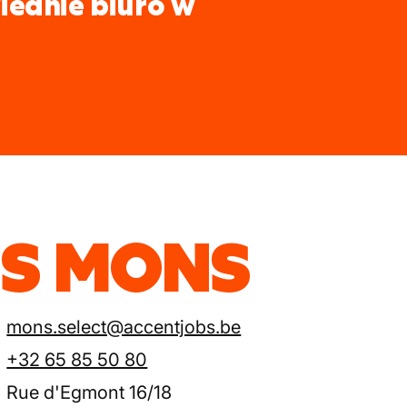
iednie biuro w
ES MONS
mons.select@accentjobs.be
+32 65 85 50 80
Rue d'Egmont 16/18