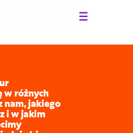
ur
ię w różnych
z nam, jakiego
 i w jakim
ecimy