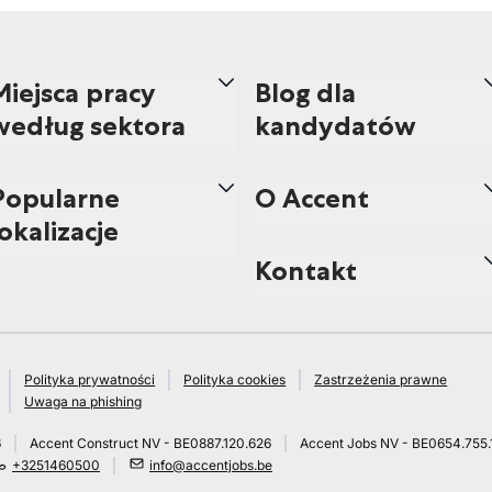
Miejsca pracy
Blog dla
według sektora
kandydatów
Popularne
O Accent
lokalizacje
Kontakt
Polityka prywatności
Polityka cookies
Zastrzeżenia prawne
Uwaga na phishing
6
Accent Construct NV - BE0887.120.626
Accent Jobs NV - BE0654.755.
+3251460500
info@accentjobs.be