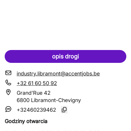
opis drogi
industry.libramont@accentjobs.be
+32 61 60 50 92
Grand'Rue 42
6800 Libramont-Chevigny
+32460239462
Godziny otwarcia