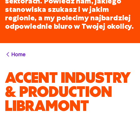
sektorach. Powiedz nam, jakiego
stanowiska szukasz i w jakim
regionie, a my polecimy najbardziej
odpowiednie biuro w Twojej okolicy.
Home
ACCENT INDUSTRY
& PRODUCTION
LIBRAMONT