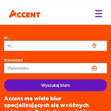
W...
Stanowisko
Wyszukaj biuro
Accent ma wiele biur
specjalizujących się w różnych