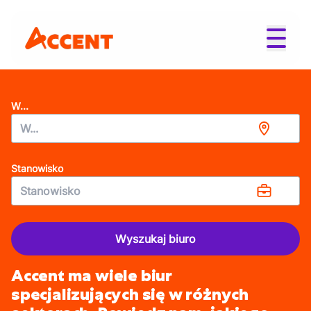
W...
Stanowisko
Wyszukaj biuro
Accent ma wiele biur
specjalizujących się w różnych