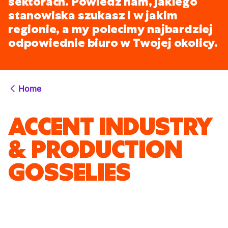
sektorach. Powiedz nam, jakiego
stanowiska szukasz i w jakim
regionie, a my polecimy najbardziej
odpowiednie biuro w Twojej okolicy.
Home
ACCENT INDUSTRY
& PRODUCTION
GOSSELIES