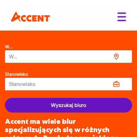
W...
Stanowisko
Wyszukaj biuro
Accent ma wiele biur
specjalizujących się w różnych