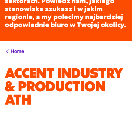
sektorach. Powiedz nam, jakiego
stanowiska szukasz i w jakim
regionie, a my polecimy najbardziej
odpowiednie biuro w Twojej okolicy.
Home
ACCENT INDUSTRY
& PRODUCTION
ATH