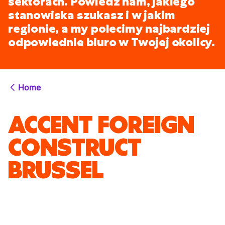
sektorach. Powiedz nam, jakiego
stanowiska szukasz i w jakim
regionie, a my polecimy najbardziej
odpowiednie biuro w Twojej okolicy.
Home
ACCENT FOREIGN
CONSTRUCT
BRUSSEL