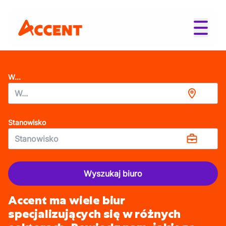
W...
Stanowisko
Wyszukaj biuro
Accent ma wiele biur
specjalizujących się w różnych