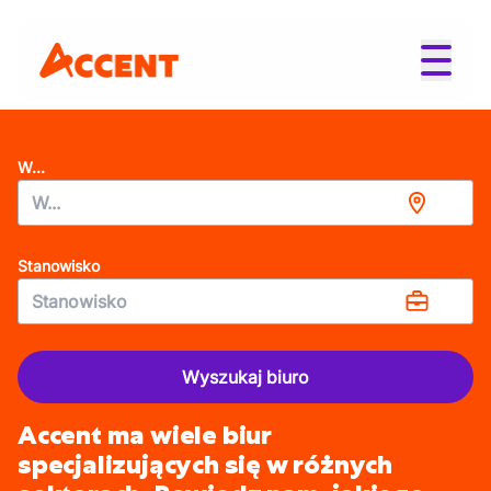
W...
Stanowisko
Wyszukaj biuro
Accent ma wiele biur
specjalizujących się w różnych