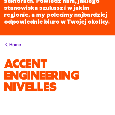
sektorach. Powiedz nam, jakiego
stanowiska szukasz i w jakim
regionie, a my polecimy najbardziej
odpowiednie biuro w Twojej okolicy.
Home
ACCENT
ENGINEERING
NIVELLES