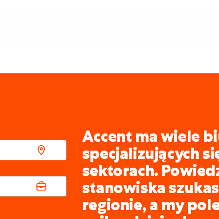
Accent ma wiele bi
specjalizujących s
sektorach. Powied
stanowiska szukasz
regionie, a my pol