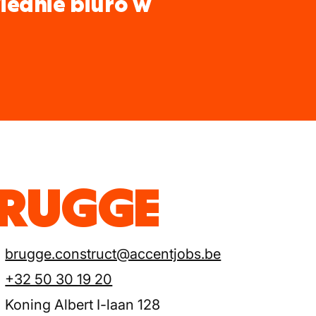
iednie biuro w
BRUGGE
brugge.construct@accentjobs.be
+32 50 30 19 20
Koning Albert I-laan 128