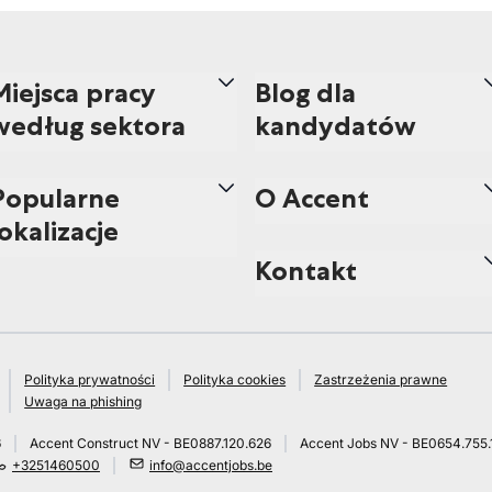
Miejsca pracy
Blog dla
według sektora
kandydatów
Popularne
O Accent
lokalizacje
Kontakt
Polityka prywatności
Polityka cookies
Zastrzeżenia prawne
Uwaga na phishing
6
Accent Construct NV - BE0887.120.626
Accent Jobs NV - BE0654.755.
+3251460500
info@accentjobs.be