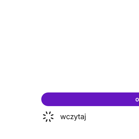
o
wczytaj