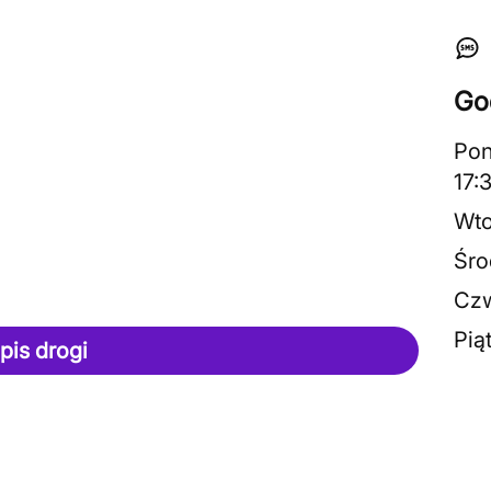
Go
Pon
17:
Wto
Śro
Czw
Pią
pis drogi