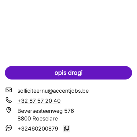
opis drogi
solliciteernu@accentjobs.be
+32 87 57 20 40
Beversesteenweg 576
8800 Roeselare
+32460200879