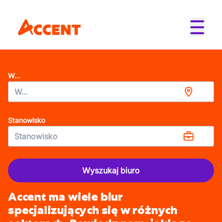
W...
Stanowisko
Wyszukaj biuro
Accent ma wiele biur
specjalizujących się w różnych