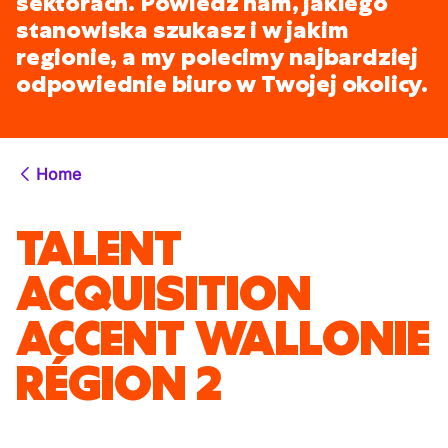
sektorach. Powiedz nam, jakiego
stanowiska szukasz i w jakim
regionie, a my polecimy najbardziej
odpowiednie biuro w Twojej okolicy.
Home
TALENT
ACQUISITION
ACCENT WALLONIE
RÉGION 2