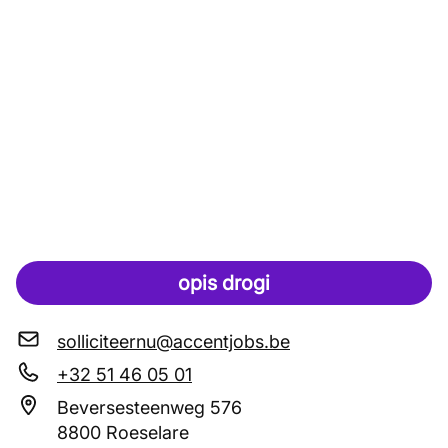
opis drogi
solliciteernu@accentjobs.be
+32 51 46 05 01
Beversesteenweg 576
8800 Roeselare