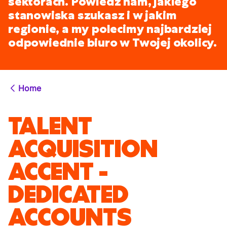
sektorach. Powiedz nam, jakiego
stanowiska szukasz i w jakim
regionie, a my polecimy najbardziej
odpowiednie biuro w Twojej okolicy.
Home
TALENT
ACQUISITION
ACCENT -
DEDICATED
ACCOUNTS