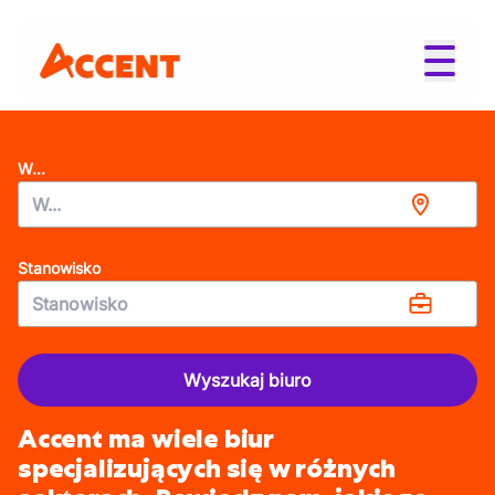
W...
Stanowisko
Wyszukaj biuro
Accent ma wiele biur
specjalizujących się w różnych