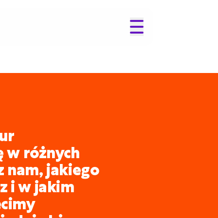
ur
ię w różnych
z nam, jakiego
 i w jakim
ecimy