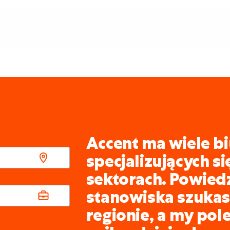
Accent ma wiele bi
specjalizujących s
sektorach. Powied
stanowiska szukasz
regionie, a my pol