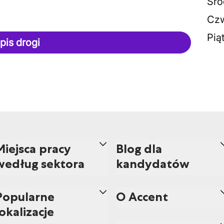
Śro
Czw
Pią
pis drogi
Miejsca pracy
Blog dla
według sektora
kandydatów
Popularne
O Accent
lokalizacje