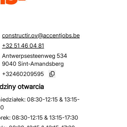
constructir.ov@accentjobs.be
+32 51 46 04 81
Antwerpsesteenweg 534
9040 Sint-Amandsberg
+32460209595
dziny otwarcia
iedziałek
:
08:30
-
12:15
&
13:15
-
30
rek
:
08:30
-
12:15
&
13:15
-
17:30