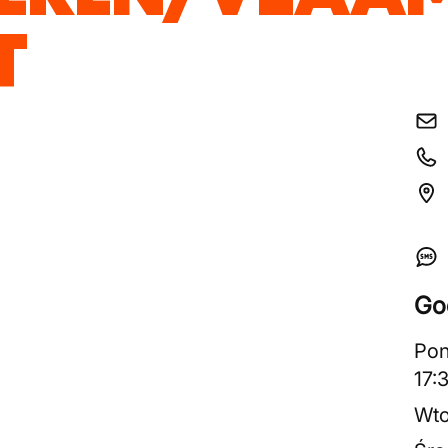
T
Go
Pon
17:
Wto