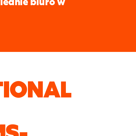
iednie biuro w
TIONAL
S-