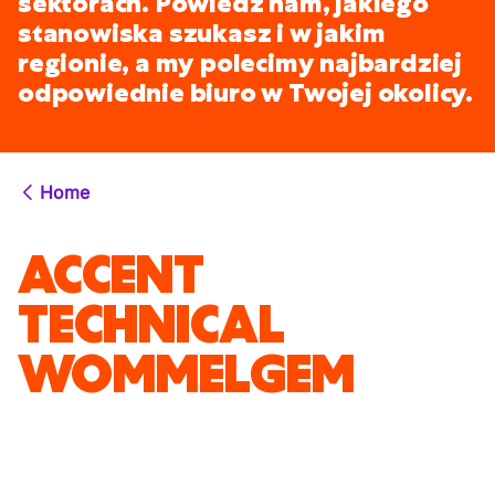
sektorach. Powiedz nam, jakiego
stanowiska szukasz i w jakim
regionie, a my polecimy najbardziej
odpowiednie biuro w Twojej okolicy.
Home
ACCENT
TECHNICAL
WOMMELGEM