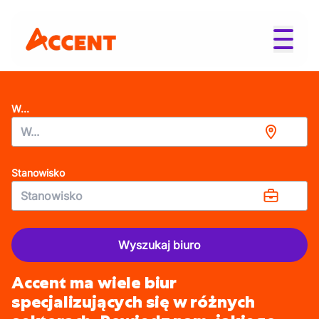
W...
Stanowisko
Wyszukaj biuro
Accent ma wiele biur
specjalizujących się w różnych