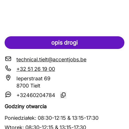
opis drogi
technical.tielt@accentjobs.be
+32 51 26 19 00
Ieperstraat 69
8700 Tielt
+32460204784
Godziny otwarcia
Poniedziałek
:
08:30
-
12:15
&
13:15
-
17:30
Wtorek
:
08:30
-
12:15
&
13:15
-
17:30