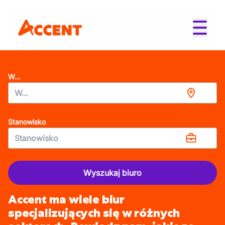
W...
Stanowisko
Wyszukaj biuro
Accent ma wiele biur
specjalizujących się w różnych