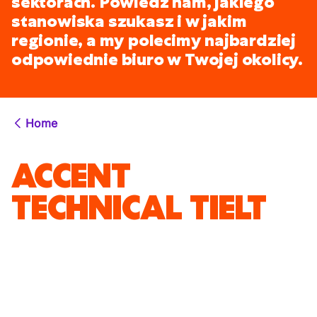
sektorach. Powiedz nam, jakiego
stanowiska szukasz i w jakim
regionie, a my polecimy najbardziej
odpowiednie biuro w Twojej okolicy.
Home
ACCENT
TECHNICAL TIELT